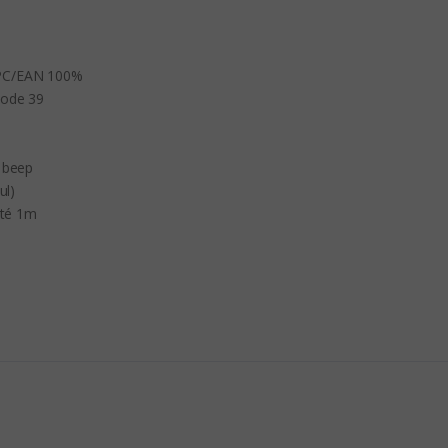
PC/EAN 100%

ode 39

 beep

l)

até 1m