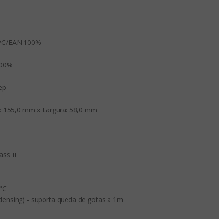
PC/EAN 100%

00%

p

: 155,0 mm x Largura: 58,0 mm

ss II

C

nsing) - suporta queda de gotas a 1m
