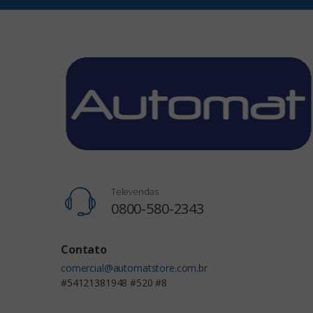
Televendas
0800-580-2343
Contato
comercial@automatstore.com.br
#54121381948 #520 #8