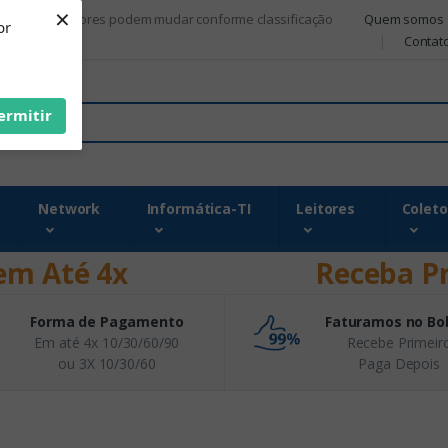
×
Quem somos
om.br - Os valores podem mudar conforme classificação
br
Contat
ermitir
Network
Informática-TI
Leitores
Coleto
em Até 4x
Receba P
Forma de Pagamento
Faturamos no Bo
Em até 4x 10/30/60/90
Recebe Primeir
ou 3X 10/30/60
Paga Depois