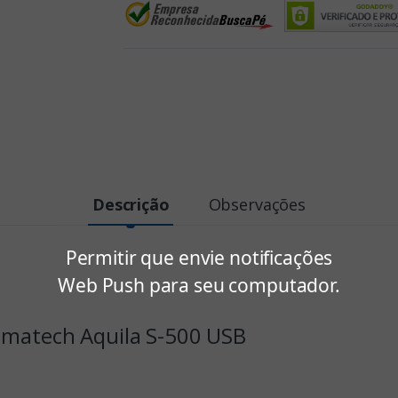
Descrição
Observações
Permitir que envie notificações
Web Push para seu computador.
Bematech Aquila S-500 USB