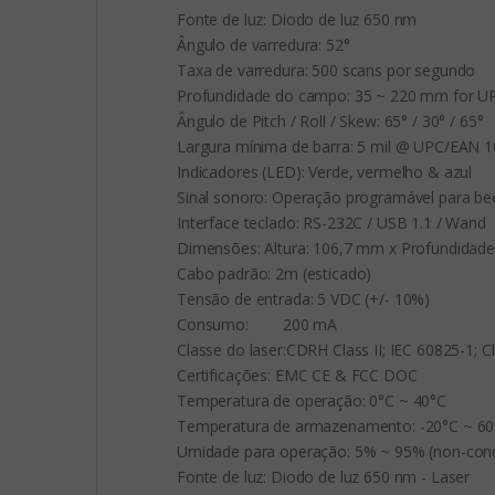
Fonte de luz: Diodo de luz 650 nm

Ângulo de varredura: 52°

Taxa de varredura: 500 scans por segundo

Profundidade do campo: 35 ~ 220 mm for U
Ângulo de Pitch / Roll / Skew: 65° / 30° / 65°

Largura mínima de barra: 5 mil @ UPC/EAN 1
Indicadores (LED): Verde, vermelho & azul

Sinal sonoro: Operação programável para bee
Interface teclado: RS-232C / USB 1.1 / Wand

Dimensões: Altura: 106,7 mm x Profundidade
Cabo padrão: 2m (esticado)

Tensão de entrada: 5 VDC (+/- 10%)

Consumo:	200 mA

Classe do laser:CDRH Class II; IEC 60825-1; Cla
Certificações: EMC CE & FCC DOC

Temperatura de operação: 0°C ~ 40°C

Temperatura de armazenamento: -20°C ~ 60°
Umidade para operação: 5% ~ 95% (non-conde
Fonte de luz: Diodo de luz 650 nm - Laser
