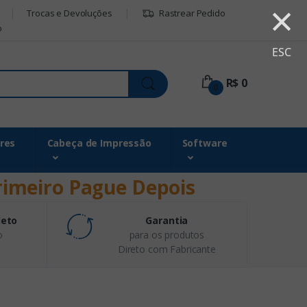
×
Trocas e Devoluções
Rastrear Pedido
o
ESC
R$ 0
0
res
Cabeça de Impressão
Software
rimeiro Pague Depois
leto
Garantia
o
para os produtos
Direto com Fabricante