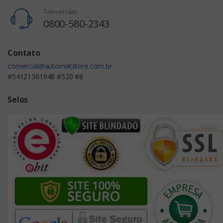
Televendas
0800-580-2343
Contato
comercial@automatstore.com.br
#54121381948 #520 #8
Selos