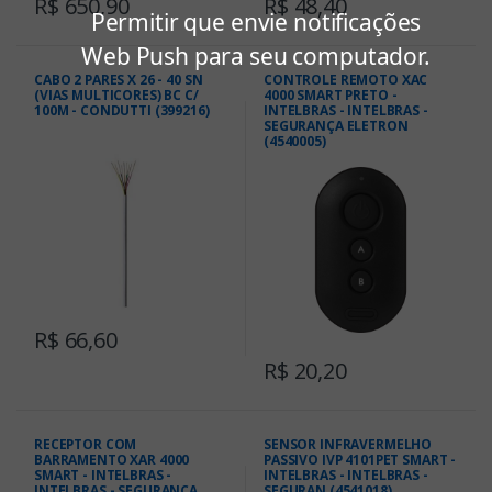
R$ 650,90
R$ 48,40
Permitir que envie notificações
Web Push para seu computador.
CABO 2 PARES X 26 - 40 SN
CONTROLE REMOTO XAC
(VIAS MULTICORES) BC C/
4000 SMART PRETO -
100M - CONDUTTI (399216)
INTELBRAS - INTELBRAS -
SEGURANÇA ELETRON
(4540005)
R$ 66,60
R$ 20,20
RECEPTOR COM
SENSOR INFRAVERMELHO
BARRAMENTO XAR 4000
PASSIVO IVP 4101PET SMART -
SMART - INTELBRAS -
INTELBRAS - INTELBRAS -
INTELBRAS - SEGURANÇA
SEGURAN (4541018)