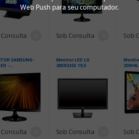
Web Push para seu computador.
 Consulta
Sob Consulta
Sob 
TOR SAMSUNG-
Monitor LED LG
Monitor
LED -
20EN33SS 19,5
200V4L
C301FSMZD -
 Consulta
Sob Consulta
Sob 