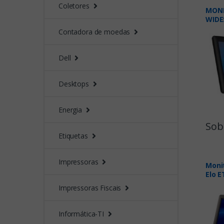
Coletores
MONI
WIDE
ET15
Contadora de moedas
E534
Dell
Desktops
Energia
Sob
Etiquetas
Impressoras
Moni
Elo E
Impressoras Fiscais
Informática-TI