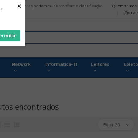
×
Quem somos
om.br - Os valores podem mudar conforme classificação
br
Contat
ermitir
Network
Informática-TI
Leitores
Coleto
utos encontrados
Exibir 20