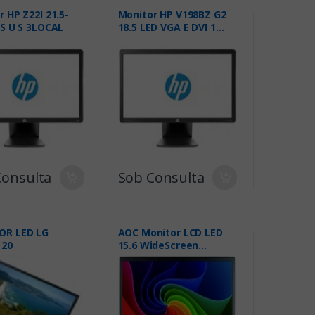
 HP Z22I 21.5-
Monitor HP V198BZ G2
PS U S 3LOCAL
18.5 LED VGA E DVI 1
ANO ON SITE
Consulta
Sob Consulta
OR LED LG
AOC Monitor LCD LED
 20
15.6 WideScreen
(1366x768) PN:
E1670SWU