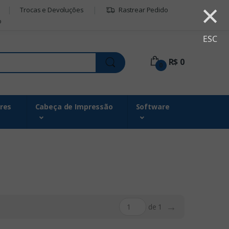
×
Trocas e Devoluções
Rastrear Pedido
o
ESC
R$ 0
0
res
Cabeça de Impressão
Software
→
de 1