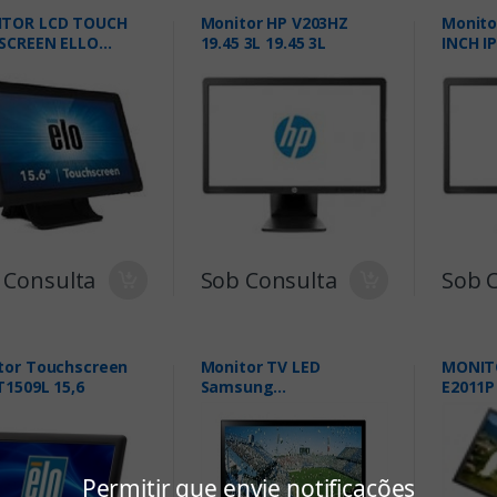
TOR LCD TOUCH
Monitor HP V203HZ
Monitor
SCREEN ELLO
19.45 3L 19.45 3L
INCH I
09 15 VGA BLACK-
869
 Consulta
Sob Consulta
Sob 
tor Touchscreen
Monitor TV LED
MONIT
T1509L 15,6
Samsung
E2011P
LT20C310LBMZD 19,5
Permitir que envie notificações